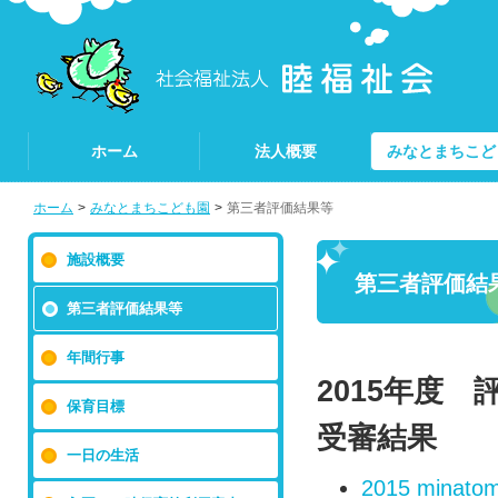
ホーム
法人概要
みなとまちこど
ホーム
>
みなとまちこども園
>
第三者評価結果等
施設概要
第三者評価結
第三者評価結果等
年間行事
2015年度
保育目標
受審結果
一日の生活
2015 minatom