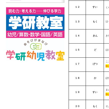
１２
すい
く
は
１３
もく
１４
きん
き
１５
ど
ほ
こ
１７
げつ
除
１８
か
ぽ
ま
１９
すい
除
２０
もく
そ