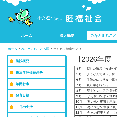
ホーム
法人概要
みなとまちこど
ホーム
>
みなとまちこども園
>
わくわく給食だより
【2026年
施設概要
４月
新しい環境で友達や
第三者評価結果等
５月
よくかんで食べ、食
６月
手洗いにより食中毒
年間行事
７月
夏野菜を味わう
８月
基本的な生活習慣を
保育目標
９月
よく食べてよく運動
10月
秋の魚や野菜や果物
一日の生活
11月
冬に向けて寒さに負
12月
年末の行事を通して