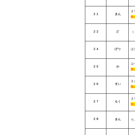
ま
２１
きん
除
２２
ど
く
２４
げつ
ほ
は
２５
か
除
ま
２６
すい
除
ま
２７
もく
除
２８
きん
そ