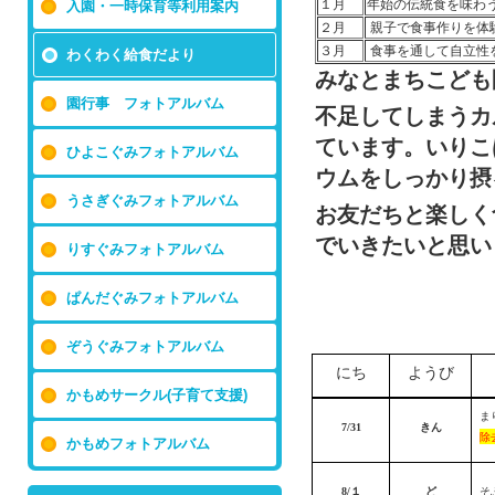
１月
年始の伝統食を味わ
入園・一時保育等利用案内
２月
親子で食事作りを体
３月
食事を通して自立性
わくわく給食だより
みなとまちこども
園行事 フォトアルバム
不足してしまうカ
ています。いりこ
ひよこぐみフォトアルバム
ウムをしっかり摂
うさぎぐみフォトアルバム
お友だちと楽しく
でいきたいと思い
りすぐみフォトアルバム
ぱんだぐみフォトアルバム
ぞうぐみフォトアルバム
にち
ようび
かもめサークル(子育て支援)
ま
7/31
きん
除
かもめフォトアルバム
8/１
ど
そ