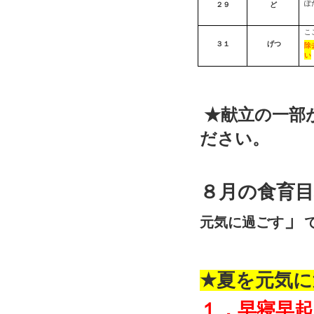
ぽ
２９
ど
こ
３１
げつ
除
い
★献立の一部
ださい。
８月の食育
」
元気に過ごす
★
夏を元気に
１．早寝早起