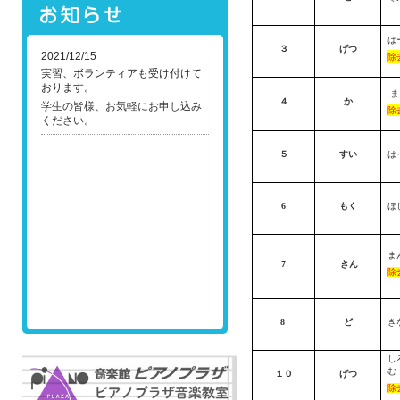
は
３
げつ
2021/12/15
除
実習、ボランティアも受け付けて
おります。
ま
４
か
学生の皆様、お気軽にお申し込み
除
ください。
５
すい
は
6
もく
ほ
ま
7
きん
除
8
ど
き
し
む
１０
げつ
除