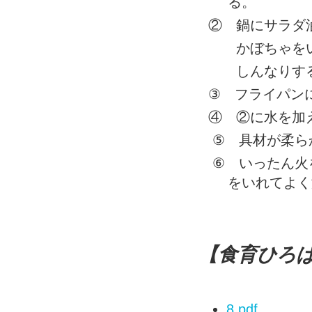
る。
② 鍋にサラダ
かぼちゃをい
しんなりする
③
フライパンに
④ ②に水を加
⑤
具材が柔ら
⑥
いったん火
をいれてよく
【食育ひろ
8.pdf