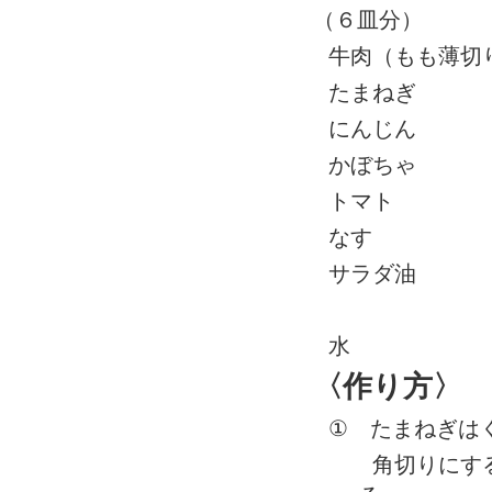
（
６皿分）
牛肉（もも薄
たまねぎ
にんじん
かぼちゃ
トマト
なす 
サラダ油
水 ８
〈作り方〉
①
たまねぎはく
角切りにする